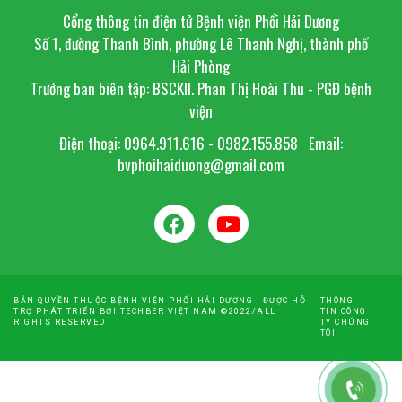
Cổng thông tin điện tử Bệnh viện Phổi Hải Dương
Số 1, đường Thanh Bình, phường Lê Thanh Nghị, thành phố
Hải Phòng
Trưởng ban biên tập: BSCKII. Phan Thị Hoài Thu - PGĐ bệnh
viện
Điện thoại: 0964.911.616 - 0982.155.858
Email:
bvphoihaiduong@gmail.com
BẢN QUYỀN THUỘC BỆNH VIỆN PHỔI HẢI DƯƠNG - ĐƯỢC HỖ
THÔNG
TRỢ PHÁT TRIỂN BỞI TECHBER VIỆT NAM ©2022/ALL
TIN CÔNG
RIGHTS RESERVED
TY CHÚNG
TÔI