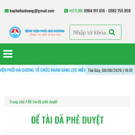
bvphoihaiduong@gmail.com
HOTLINE
0964.911.616 - 0982.155.858
 PHỔI HẢI DƯƠNG TỔ CHỨC KHÁM SÀNG LỌC MIỄN PHÍ CÁC BỆNH LÝ HÔ HẤP - VÌ MỘT
Thứ Bảy, 08/08/2026 | 18:01
Trang chủ
/
Đề tài đã phê duyệt
ĐỀ TÀI ĐÃ PHÊ DUYỆT