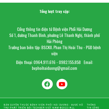
Tổng lượt truy cập:
Cổng thông tin điện tử Bệnh viện Phổi Hải Dương
Số 1, đường Thanh Bình, phường Lê Thanh Nghị, thành phố
Hải Phòng
Trưởng ban biên tập: BSCKII. Phan Thị Hoài Thu - PGĐ bệnh
viện
Điện thoại: 0964.911.616 - 0982.155.858
Email:
bvphoihaiduong@gmail.com
BẢN QUYỀN THUỘC BỆNH VIỆN PHỔI HẢI DƯƠNG - ĐƯỢC HỖ
THÔNG
TRỢ PHÁT TRIỂN BỞI TECHBER VIỆT NAM ©2022/ALL
TIN CÔNG