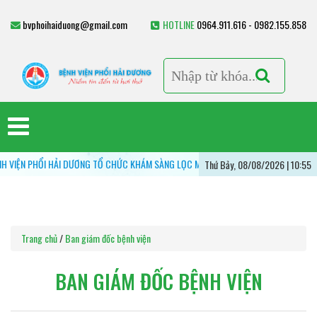
bvphoihaiduong@gmail.com
HOTLINE
0964.911.616 - 0982.155.858
ỆN PHỔI HẢI DƯƠNG TỔ CHỨC KHÁM SÀNG LỌC MIỄN PHÍ CÁC BỆNH LÝ HÔ HẤP - VÌ M
Thứ Bảy, 08/08/2026 | 10:55
Trang chủ
/
Ban giám đốc bệnh viện
BAN GIÁM ĐỐC BỆNH VIỆN