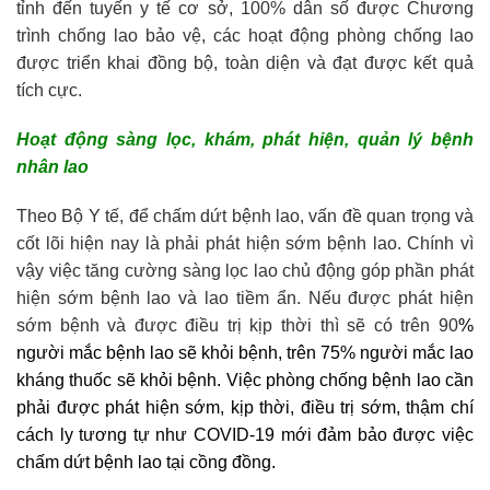
tỉnh đến tuyến y tế cơ sở, 100% dân số được Chương
trình chống lao bảo vệ, các hoạt động phòng chống lao
được triển khai đồng bộ, toàn diện và đạt được kết quả
tích cực.
Hoạt động
sàng lọc, khám,
phát hiện
,
quản lý bệnh
nhân lao
Theo Bộ Y tế, để chấm dứt bệnh lao, vấn đề quan trọng và
cốt lõi hiện nay là phải phát hiện sớm bệnh lao. Chính vì
vậy việc tăng cường sàng lọc lao chủ động góp phần phát
hiện sớm bệnh lao và lao tiềm ẩn. Nếu được phát hiện
sớm bệnh và được điều trị kịp thời thì sẽ có trên 90
%
người mắc bệnh lao sẽ khỏi bệnh, trên 75% người mắc lao
kháng thuốc sẽ khỏi bệnh. Việc phòng chống bệnh lao cần
phải được phát hiện sớm, kịp thời, điều trị sớm, thậm chí
cách ly tương tự như COVID-19 mới đảm bảo được việc
chấm dứt bệnh lao tại cồng đồng.