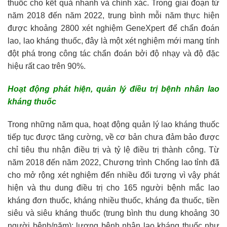
thuốc cho kết quả nhanh và chính xác. Trong giai đoạn từ
năm 2018 đến năm 2022, trung bình mỗi năm thực hiện
được khoảng 2800 xét nghiệm GeneXpert để chẩn đoán
lao, lao kháng thuốc, đây là một xét nghiệm mới mang tính
đột phá trong công tác chẩn đoán bởi độ nhạy và độ đặc
hiệu rất cao trên 90%.
Hoạt động
phát hiện, quản lý
điều trị
bệnh nhân lao
kháng thuốc
Trong những năm qua, hoạt động quản lý lao kháng thuốc
tiếp tục được tăng cường, về cơ bản chưa đảm bảo được
chỉ tiêu thu nhận điều trị và tỷ lệ điều trị thành công. Từ
năm 2018 đến năm 2022, Chương trình Chống lao tỉnh đã
cho mở rộng xét nghiệm đến nhiều đối tượng vì vậy phát
hiện và thu dung điều trị cho 165 người bệnh mắc lao
kháng đơn thuốc, kháng nhiều thuốc, kháng đa thuốc, tiền
siêu và siêu kháng thuốc (trung bình thu dung khoảng 30
người bệnh/năm); lượng bệnh nhân lao kháng thuốc như