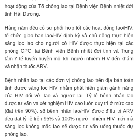
hoạt động của Tổ chống lao tại Bệnh viện Bệnh nhiệt đới
tỉnh Hải Dương.
Hàng năm đều có sự phối hợp tốt các hoạt động lao/HIV,
tổ chức giao ban lao/HIV định kỳ và chủ động thực hiện
sàng lọc lao cho người có HIV được thực hiện tại các
phòng OPC, tại Bệnh viện Bệnh nhiệt đới tỉnh và Trung
tâm Y tế tuyến huyện mỗi khi người nhiễm HIV đến khám
và nhận thuốc ARV.
Bệnh nhân lao tại các đơn vị chống lao trên địa bàn toàn
tỉnh được sàng lọc HIV nhằm phát hiện giảm gánh nặng
của HIV đối với lao và ngược lại. Tỷ lệ bệnh nhân lao
được tư vấn và xét nghiệm HIV cao luôn duy trì ở mức cao
(đạt trên 90%), số bệnh nhân lao/HIV được điều trị ARV
đều đạt tỷ lệ trên 95% và 100% người nhiễm HIV mới mà
sàng lọc không mắc lao sẽ được tư vấn uống thuốc dự
phòng lao.