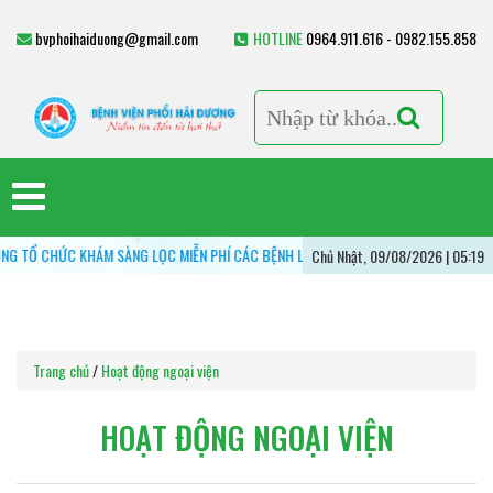
bvphoihaiduong@gmail.com
HOTLINE
0964.911.616 - 0982.155.858
KHÁM SÀNG LỌC MIỄN PHÍ CÁC BỆNH LÝ HÔ HẤP - VÌ MỘT LÁ PHỔI KHỎE MẠNH
Chủ Nhật, 09/08/2026 | 05:19
Trang chủ
/
Hoạt động ngoại viện
HOẠT ĐỘNG NGOẠI VIỆN