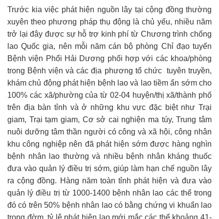
Trước kia việc phát hiện nguồn lây tại cộng đồng thường
xuyên theo phương pháp thụ động là chủ yếu, nhiều năm
trở lại đây được sự hỗ trợ kinh phí từ Chương trình chống
lao Quốc gia, nên mỗi năm cán bộ phòng Chỉ đạo tuyến
Bệnh viện Phổi Hải Dương phối hợp với các khoa/phòng
trong Bệnh viện và các địa phương tổ chức tuyên truyền,
khám chủ động phát hiện bệnh lao và lao tiềm ẩn sớm cho
100% các xã/phường của từ 02-04 huyện/thị xã/thành phố
trên địa bàn tỉnh và ở những khu vực đặc biệt như Trại
giam, Trại tạm giam, Cơ sở cai nghiện ma túy, Trung tâm
nuôi dưỡng tâm thần người có công và xã hội, công nhân
khu công nghiệp nên đã phát hiện sớm được hàng nghìn
bệnh nhân lao thường và nhiều bệnh nhân kháng thuốc
đưa vào quản lý điều trị sớm, giúp làm hạn chế nguồn lây
ra cộng đồng. Hàng năm toàn tỉnh phát hiện và đưa vào
quản lý điều trị từ 1000-1400 bệnh nhân lao các thể trong
đó có trên 50% bệnh nhân lao có bằng chứng vi khuẩn lao
trong đờm, tỷ lệ phát hiện lao mới mắc các thể khoảng 41-