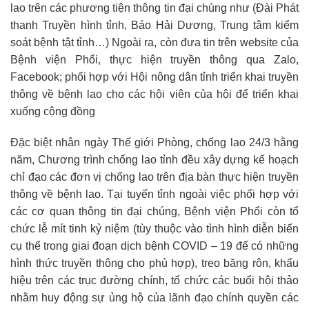
lao trên các phương tiện thông tin đại chúng như (Đài Phát
thanh Truyền hình tỉnh, Báo Hải Dương, Trung tâm kiểm
soát bệnh tật tỉnh…) Ngoài ra, còn đưa tin trên website của
Bệnh viện Phổi, thực hiện truyền thông qua Zalo,
Facebook; phối hợp với Hội nông dân tỉnh triển khai truyền
thông về bệnh lao cho các hội viên của hội để triển khai
xuống cộng đồng
Đặc biệt nhân ngày Thế giới Phòng, chống lao 24/3 hằng
năm, Chương trình chống lao tỉnh đều xây dựng kế hoạch
chỉ đạo các đơn vị chống lao trên địa bàn thực hiện truyền
thông về bệnh lao. Tại tuyến tỉnh ngoài việc phối hợp với
các cơ quan thông tin đại chúng, Bệnh viện Phổi còn tổ
chức lễ mít tinh kỷ niệm (tùy thuộc vào tình hình diễn biến
cụ thể trong giai đoạn dịch bệnh COVID – 19 để có những
hình thức truyền thông cho phù hợp), treo băng rôn, khẩu
hiệu trên các trục đường chính, tổ chức các buổi hội thảo
nhằm huy động sự ủng hộ của lãnh đạo chính quyền các