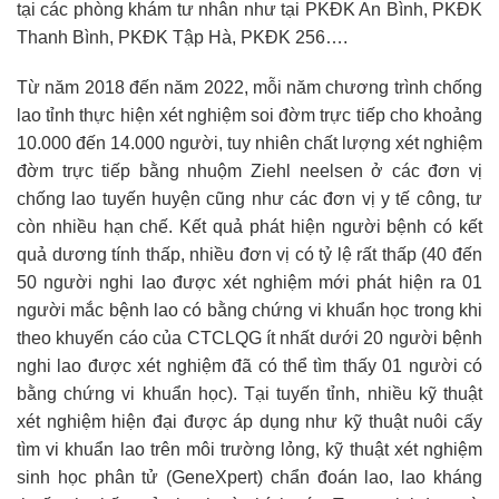
tại các phòng khám tư nhân như tại PKĐK An Bình, PKĐK
Thanh Bình, PKĐK Tập Hà, PKĐK 256….
Từ năm 2018 đến năm 2022, mỗi năm chương trình chống
lao tỉnh thực hiện xét nghiệm soi đờm trực tiếp cho khoảng
10.000 đến 14.000 người, tuy nhiên chất lượng xét nghiệm
đờm trực tiếp bằng nhuộm Ziehl neelsen ở các đơn vị
chống lao tuyến huyện cũng như các đơn vị y tế công, tư
còn nhiều hạn chế. Kết quả phát hiện người bệnh có kết
quả dương tính thấp, nhiều đơn vị có tỷ lệ rất thấp (40 đến
50 người nghi lao được xét nghiệm mới phát hiện ra 01
người mắc bệnh lao có bằng chứng vi khuẩn học trong khi
theo khuyến cáo của CTCLQG ít nhất dưới 20 người bệnh
nghi lao được xét nghiệm đã có thể tìm thấy 01 người có
bằng chứng vi khuẩn học). Tại tuyến tỉnh, nhiều kỹ thuật
xét nghiệm hiện đại được áp dụng như kỹ thuật nuôi cấy
tìm vi khuẩn lao trên môi trường lỏng, kỹ thuật xét nghiệm
sinh học phân tử (GeneXpert) chẩn đoán lao, lao kháng