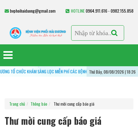
bvphoihaiduong@gmail.com
HOTLINE
0964.911.616 - 0982.155.858
 TỔ CHỨC KHÁM SÀNG LỌC MIỄN PHÍ CÁC BỆNH LÝ HÔ HẤP - VÌ MỘT LÁ PHỔI KHỎE 
Thứ Bảy, 08/08/2026 | 18:26
Trang chủ
Thông báo
Thư mời cung cấp báo giá
Thư mời cung cấp báo giá