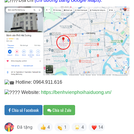
Địa chỉ
(chỉ đường bằng Google Maps)
:
Hotline: 0964.911.616
Website:
https://benhvienphoihaiduong.vn/
Chia sẻ Facebook
Chia sẻ Zalo
Đã tặng
4
1
4
14