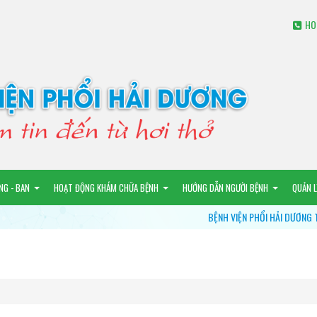
HO
NG - BAN
HOẠT ĐỘNG KHÁM CHỮA BỆNH
HƯỚNG DẪN NGƯỜI BỆNH
QUẢN 
BỆNH VIỆN PHỔI HẢI DƯƠNG TỔ CHỨ