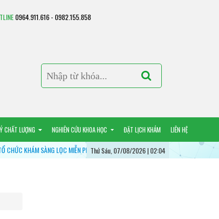
TLINE
0964.911.616 - 0982.155.858
LÝ CHẤT LƯỢNG
NGHIÊN CỨU KHOA HỌC
ĐẶT LỊCH KHÁM
LIÊN HỆ
C KHÁM SÀNG LỌC MIỄN PHÍ CÁC BỆNH LÝ HÔ HẤP - VÌ MỘT LÁ PHỔI KHỎE MẠNH
Thứ Sáu, 07/08/2026 | 02:04