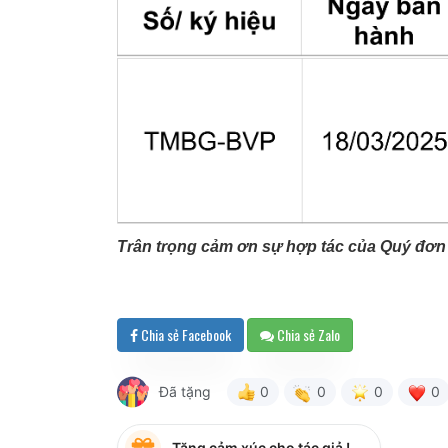
Trân trọng cảm ơn sự hợp tác của Quý đơn 
Chia sẻ Facebook
Chia sẻ Zalo
Đã tặng
0
0
0
0
Tặng cảm xúc cho tác giả !