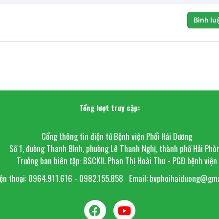
Bình lu
Tổng lượt truy cập:
Cổng thông tin điện tử Bệnh viện Phổi Hải Dương
Số 1, đường Thanh Bình, phường Lê Thanh Nghị, thành phố Hải Phò
Trưởng ban biên tập: BSCKII. Phan Thị Hoài Thu - PGĐ bệnh viện
ện thoại: 0964.911.616 - 0982.155.858
Email: bvphoihaiduong@gma