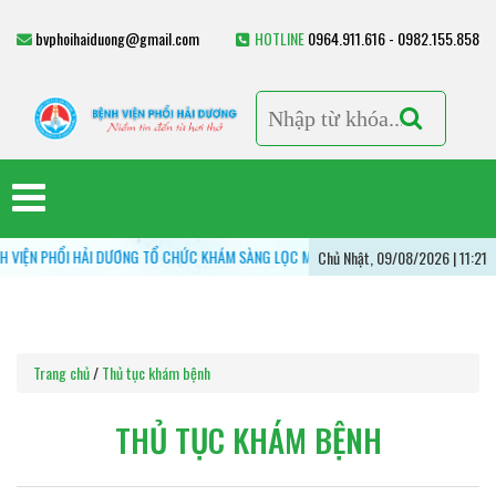
bvphoihaiduong@gmail.com
HOTLINE
0964.911.616 - 0982.155.858
N PHỔI HẢI DƯƠNG TỔ CHỨC KHÁM SÀNG LỌC MIỄN PHÍ CÁC BỆNH LÝ HÔ HẤP - VÌ M
Chủ Nhật, 09/08/2026 | 11:21
Trang chủ
/
Thủ tục khám bệnh
THỦ TỤC KHÁM BỆNH