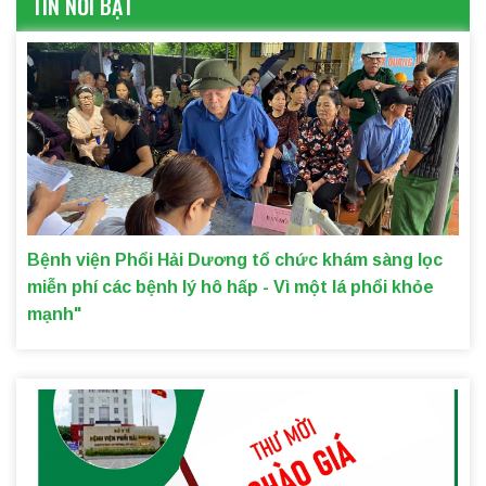
TIN NỔI BẬT
Bệnh viện Phổi Hải Dương tổ chức khám sàng lọc
miễn phí các bệnh lý hô hấp - Vì một lá phổi khỏe
mạnh"