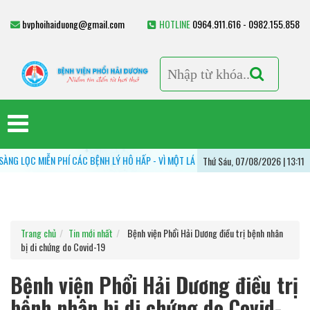
bvphoihaiduong@gmail.com
HOTLINE
0964.911.616 - 0982.155.858
 MIỄN PHÍ CÁC BỆNH LÝ HÔ HẤP - VÌ MỘT LÁ PHỔI KHỎE MẠNH
BỆNH VIỆN PH
Thứ Sáu, 07/08/2026 | 13:11
Trang chủ
Tin mới nhất
Bệnh viện Phổi Hải Dương điều trị bệnh nhân
bị di chứng do Covid-19
Bệnh viện Phổi Hải Dương điều trị
bệnh nhân bị di chứng do Covid-