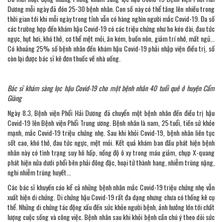
Dương mỗi ngày đã đón 25-30 bệnh nhân. Con số này có thể tăng lên nhiều trong
thời gian tới khi mỗi ngày trong tỉnh vẫn có hàng nghìn người mắc Covid-19. Đa số
các trường hợp đến khám hậu Covid-19 có các triệu chứng như ho kéo dài, đau tức
ngực, hụt hơi, khó thở, cơ thể mệt mỏi, ăn kém, buồn nôn, giảm trí nhớ, mất ngủ...
Có khoảng 25% số bệnh nhân đến khám hậu Covid-19 phải nhập viện điều trị, số
còn lại được bác sĩ kê đơn thuốc về nhà uống.
Bác sĩ khám sàng lọc hậu Covid-19 cho một bệnh nhân 40 tuổi quê ở huyện Cẩm
Giàng
Ngày 8.3, Bệnh viện Phổi Hải Dương đã chuyển một bệnh nhân đến điều trị hậu
Covid-19 lên Bệnh viện Phổi Trung ương. Bệnh nhân là nam, 25 tuổi, tiền sử khỏe
mạnh, mắc Covid-19 triệu chứng nhẹ. Sau khi khỏi Covid-19, bệnh nhân liên tục
sốt cao, khó thở, đau tức ngực, mệt mỏi. Kết quả khám ban đầu phát hiện bệnh
nhân này có tình trạng suy hô hấp, nồng độ ô xy trong máu giảm, chụp X-quang
phát hiện nửa dưới phổi bên phải đông đặc, hoại tử thành hang, nhiễm trùng nặng,
nghi nhiễm trùng huyết...
Các bác sĩ khuyến cáo kể cả những bệnh nhân mắc Covid-19 triệu chứng nhẹ vẫn
xuất hiện di chứng. Di chứng hậu Covid-19 rất đa dạng nhưng chưa có thống kê cụ
thể. Những di chứng tác động xấu đến sức khỏe người bệnh, ảnh hưởng lớn tới chất
lượng cuộc sống và công việc. Bệnh nhân sau khi khỏi bệnh cần chú ý theo dõi sức