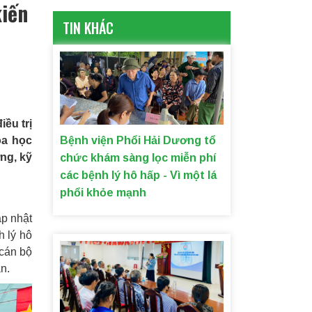
kiến
TIN KHÁC
ều trị
oa học
Bệnh viện Phổi Hải Dương tổ
ng, kỹ
chức khám sàng lọc miễn phí
các bệnh lý hô hấp - Vì một lá
phổi khỏe mạnh
ập nhật
h lý hô
 cán bộ
n.