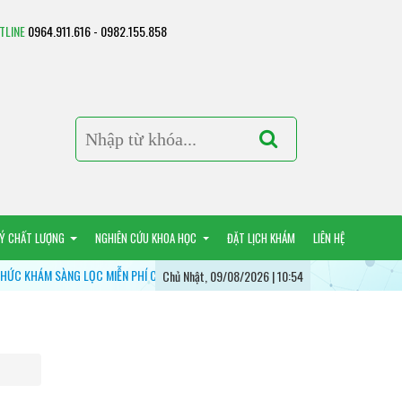
TLINE
0964.911.616 - 0982.155.858
LÝ CHẤT LƯỢNG
NGHIÊN CỨU KHOA HỌC
ĐẶT LỊCH KHÁM
LIÊN HỆ
IỄN PHÍ CÁC BỆNH LÝ HÔ HẤP - VÌ MỘT LÁ PHỔI KHỎE MẠNH
BỆNH VIỆN PHỔI
Chủ Nhật, 09/08/2026 | 10:54