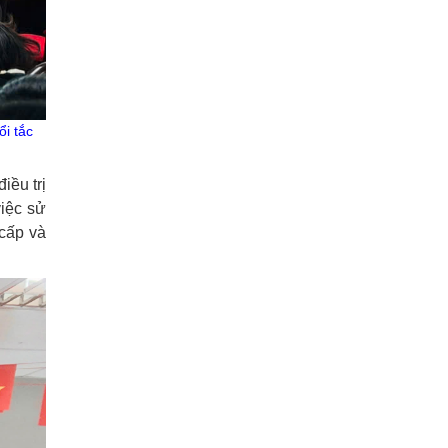
i tắc
iều trị
iệc sử
 cấp và