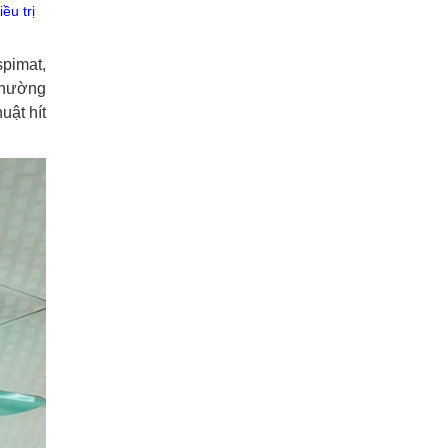
ều trị
spimat,
thường
uật hít