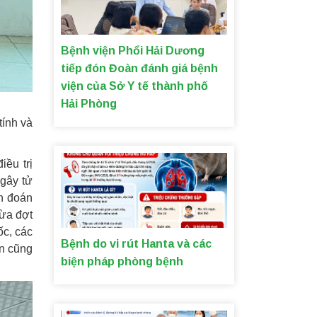
Bệnh viện Phổi Hải Dương
tiếp đón Đoàn đánh giá bệnh
viện của Sở Y tế thành phố
Hải Phòng
tính và
ều trị
gây tử
ẩn đoán
gừa đợt
ốc, các
Bệnh do vi rút Hanta và các
ân cũng
biện pháp phòng bệnh