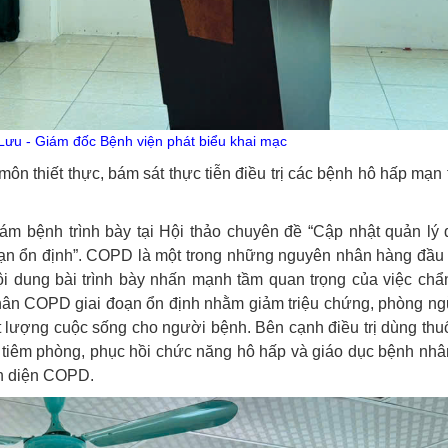
ưu - Giám đốc Bệnh viện phát biểu khai mạc
ôn thiết thực, bám sát thực tiễn điều trị các bệnh hô hấp mạn 
bệnh trình bày tại Hội thảo chuyên đề “Cập nhật quản lý đi
ạn ổn định”. COPD là
một trong những nguyên nhân hàng đầu 
ội dung bài trình bày nhấn mạnh tầm quan trọng của việc ch
nhân COPD giai đoạn ổn định nhằm giảm triệu chứng, phòng n
ất lượng cuộc sống cho người bệnh. Bên cạnh điều trị dùng thu
, tiêm phòng, phục hồi chức năng hô hấp và giáo dục bệnh nh
àn diện COPD.