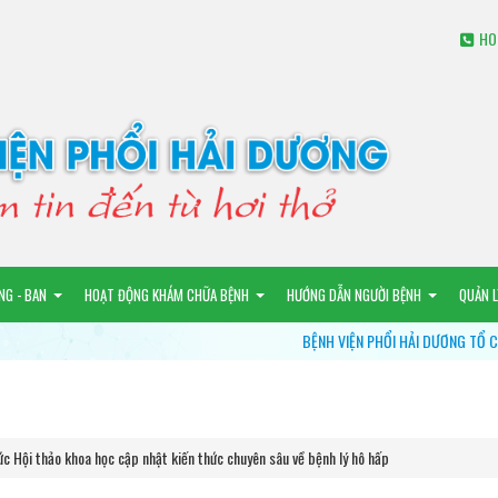
HO
NG - BAN
HOẠT ĐỘNG KHÁM CHỮA BỆNH
HƯỚNG DẪN NGƯỜI BỆNH
QUẢN 
BỆNH VIỆN PHỔI HẢI DƯƠNG TỔ CHỨC KHÁM SÀNG LỌC M
c Hội thảo khoa học cập nhật kiến thức chuyên sâu về bệnh lý hô hấp