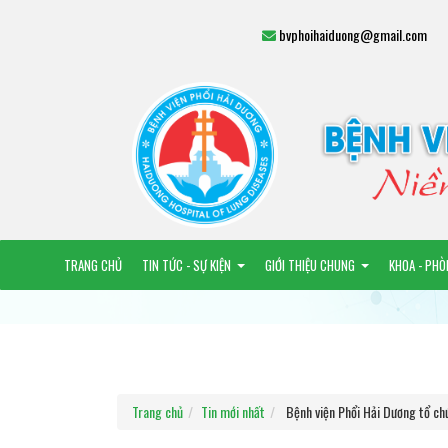
bvphoihaiduong@gmail.com
TRANG CHỦ
TIN TỨC - SỰ KIỆN
GIỚI THIỆU CHUNG
KHOA - PHÒ
Trang chủ
Tin mới nhất
Bệnh viện Phổi Hải Dương tổ chứ